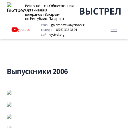
Региональная Общественная
ВЫСТРЕЛ
Организация
ветеранов «Выстрел»
по Республике Татарстан
email:
golovanov54@yandex.ru
youtube
телефон:
8(950)322 98 94
сайт:
vystrel.org
Выпускники 2006