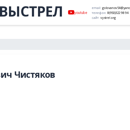
ВЫСТРЕЛ
email:
golovanov54@yand
youtube
телефон:
8(950)322 98 94
сайт:
vystrel.org
ич Чистяков