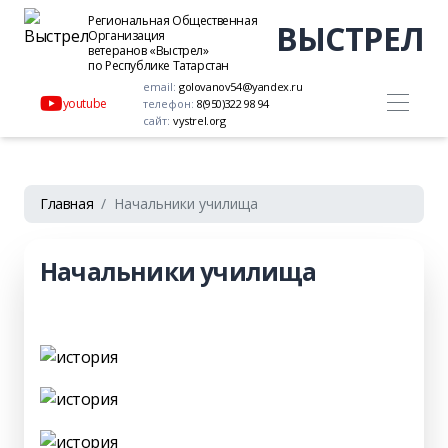
Региональная Общественная
ВЫСТРЕЛ
Организация
ветеранов «Выстрел»
по Республике Татарстан
email:
golovanov54@yandex.ru
youtube
телефон:
8(950)322 98 94
сайт:
vystrel.org
Главная
Начальники училища
Начальники училища