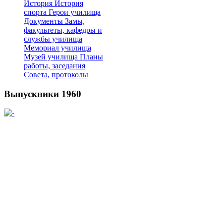
История
История
спорта
Герои училища
Документы
Замы,
факультеты, кафедры и
службы училища
Мемориал училища
Музей училища
Планы
работы, заседания
Совета, протоколы
Выпускники 1960