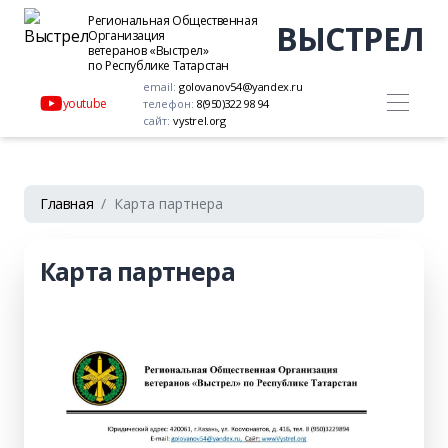
Региональная Общественная
ВЫСТРЕЛ
Организация
ветеранов «Выстрел»
по Республике Татарстан
email:
golovanov54@yandex.ru
youtube
телефон:
8(950)322 98 94
сайт:
vystrel.org
Главная
Карта партнера
Карта партнера