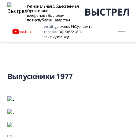
Региональная Общественная
ВЫСТРЕЛ
Организация
ветеранов «Выстрел»
по Республике Татарстан
email:
golovanov54@yandex.ru
youtube
телефон:
8(950)322 98 94
сайт:
vystrel.org
Выпускники 1977