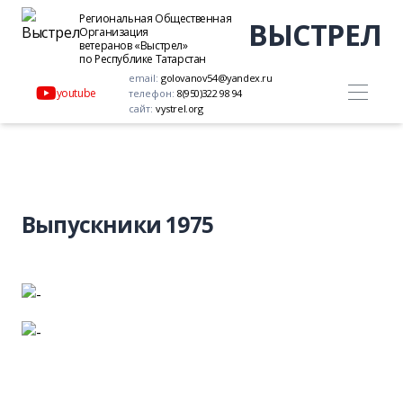
Региональная Общественная
ВЫСТРЕЛ
Организация
ветеранов «Выстрел»
по Республике Татарстан
email:
golovanov54@yandex.ru
youtube
телефон:
8(950)322 98 94
сайт:
vystrel.org
Выпускники 1975